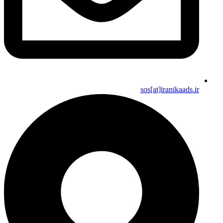
sos[at]iranikaads.ir