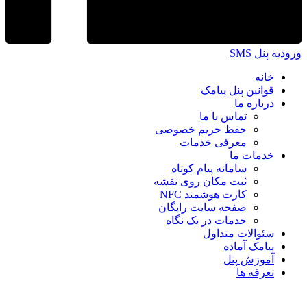
ورودبه پنل SMS
خانه
قوانین پنل پیامک
درباره ما
تماس با ما
حفظ حریم خصوصی
معرفی خدمات
خدمات ما
سامانه پیام کوتاه
ثبت مکان روی نقشه
کارت هوشمند NFC
صفحه سایت رایگان
خدمات در یک نگاه
سئوالات متداول
پیامک آماده
آموزش پنل
تعرفه ها