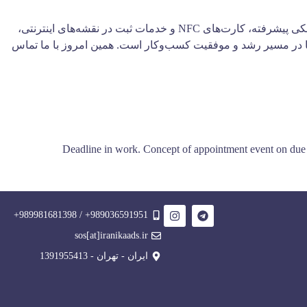
همکاری با ایرانیکا، به معنای بهره‌مندی از راه‌حل‌های مدرن و کارآمد برای بهبود بازاریابی و مدیریت کسب‌وکار شماست. با استفاده از پنل پیامکی پیشرفته، کارت‌های NFC و خدمات ثبت در نقشه‌های اینترنتی،
ئن شما در مسیر رشد و موفقیت کسب‌وکار است. همین امروز با ما تماس
989036591951+ / 989981681398+
sos[at]iranikaads.ir
ایران - تهران - 1391955413