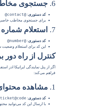
6.
جستجوی مخاط
@contact@
کد دستوری
:
برای جستجوی مخاطب خاصی در د
7.
استعلام شماره
@number@
کد دستوری
:
این کد برای استعلام وضعیت ش
کنترل از راه دور ب
اگر از پنل نمایندگی ایرانیکا ادز اس
فراهم می‌کند:
1.
مشاهده محتوای
ticket@code@
کد دستوری
:
با ارسال این کد می‌توانید محت