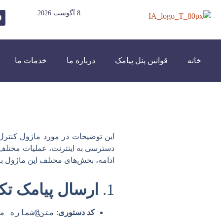
8 آگوست 2026
خانه
قوانین پنل پیامک
درباره ما
خدمات ما
این توضیحات در مورد ماژول کنترل از
دسترسی به اینترنت، عملیات مختلف ر
ادامه، بخش‌های مختلف این ماژول ب
1.
ارسال پیامک تک
متن@شماره موبای
کد دستوری
: