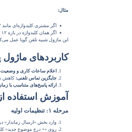
مثال:
اگر مشتری کلیدواژه‌ای مانند “1234” را از ساعت ۸ تا ۱۲ ارسال کند، پیام «شرکت باز است» دریافت می‌کن
اگر همان کلیدواژه در بازه ۱۲ تا ۱۴ ارسال شود، پیام «تایم ناهار است» ارسال خواهد شد.
این ماژول شبیه تلفن گویا عمل می‌کن
کاربردهای ماژول پ
اعلام ساعات کاری و وضعیت
جایگزین تماس تلفنی:
کاهش نی
ارائه پاسخ‌های متناسب با زمان
آموزش استفاده از 
مرحله ۱: تنظیمات اولیه
وارد بخش «ارسال زماندار» در پ
روی «+ درج موضوع جدید» کلیک 