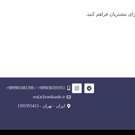
برای مشتریان فراهم کنید.
989036591951+ / 989981681398+
sos[at]iranikaads.ir
ایران - تهران - 1391955413