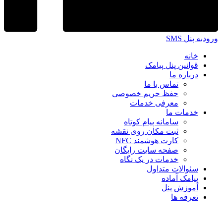
ورودبه پنل SMS
خانه
قوانین پنل پیامک
درباره ما
تماس با ما
حفظ حریم خصوصی
معرفی خدمات
خدمات ما
سامانه پیام کوتاه
ثبت مکان روی نقشه
کارت هوشمند NFC
صفحه سایت رایگان
خدمات در یک نگاه
سئوالات متداول
پیامک آماده
آموزش پنل
تعرفه ها