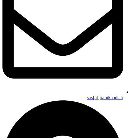
sos[at]iranikaads.ir