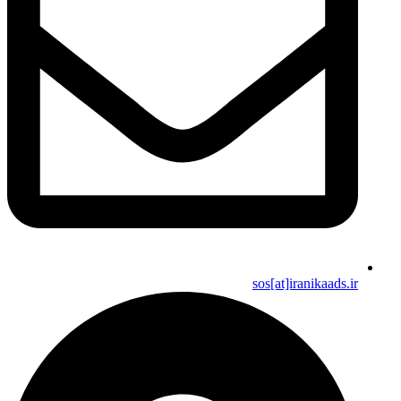
sos[at]iranikaads.ir