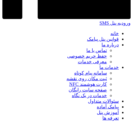
ورودبه پنل SMS
خانه
قوانین پنل پیامک
درباره ما
تماس با ما
حفظ حریم خصوصی
معرفی خدمات
خدمات ما
سامانه پیام کوتاه
ثبت مکان روی نقشه
کارت هوشمند NFC
صفحه سایت رایگان
خدمات در یک نگاه
سئوالات متداول
پیامک آماده
آموزش پنل
تعرفه ها