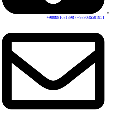
989036591951+ / 989981681398+