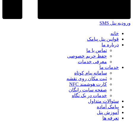
ورودبه پنل SMS
خانه
قوانین پنل پیامک
درباره ما
تماس با ما
حفظ حریم خصوصی
معرفی خدمات
خدمات ما
سامانه پیام کوتاه
ثبت مکان روی نقشه
کارت هوشمند NFC
صفحه سایت رایگان
خدمات در یک نگاه
سئوالات متداول
پیامک آماده
آموزش پنل
تعرفه ها