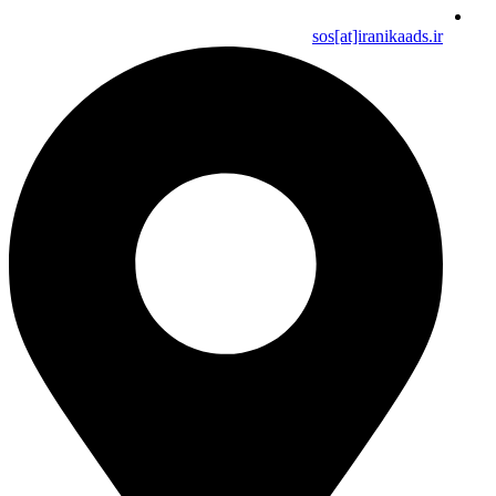
sos[at]iranikaads.ir